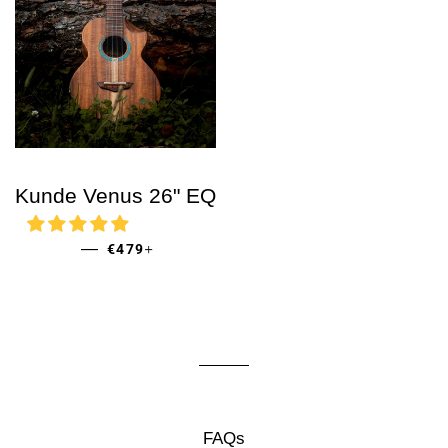
Kunde Venus 26" EQ
PRECIO HABITUAL
+
—
€479
FAQs