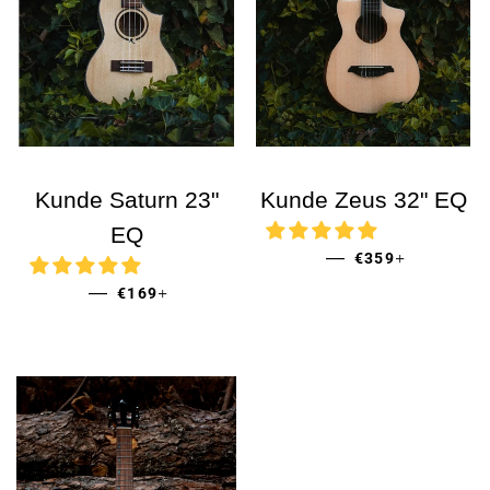
Kunde Saturn 23"
Kunde Zeus 32" EQ
EQ
PRECIO DE VEN
+
—
€359
PRECIO HABITUAL
+
—
€169