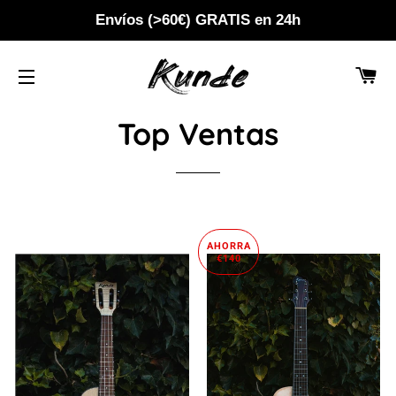
Envíos (>60€) GRATIS en 24h
CA
NAVEGACIÓN
Top Ventas
AHORRA
€140